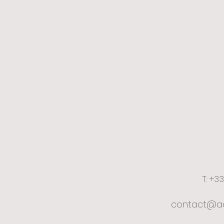
T: +3
contact@ac