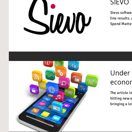
SIEVO
Sievo softwa
line results.
Spend Matters
Under 
econom
The article 
hitting new e
bringing a lot