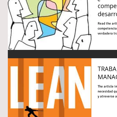
compet
desarr
verdad
Read the arti
competencias
verdadera tr
TRABA
MANAG
The article i
necesidad qu
y atreverse a